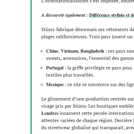
L’internationalisation s’est imposée, boul
Différence styliste et 
A découvrir également :
Stüssy fabrique désormais ses vêtements da
plages californiennes. Trois pays jouent un 
Chine
Vietnam
Bangladesh
,
,
: ces pays son
sweats, accessoires, l’essentiel des gamme
Portugal
: la griffe privilégie ce pays pou
textiles plus travaillés.
Mexique
: ce site se concentre sur des l
Le glissement d’une production centrée sur l
virage pris par Stüssy. Les boutiques embl
Londres
incarnent cette percée international
attentes variées de chaque région. Derrière
du streetwear globalisé qui transparaît, ave