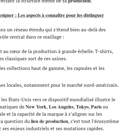
production
eversant la structure même de sa
.
designer : Les aspects à connaître pour les distinguer
ns un réseau étendu qui s’étend bien au-delà des
rôle central dans ce maillage :
t au cœur de la production à grande échelle. T-shirts,
s classiques sort de ces usines.
r les collections haut de gamme, les capsules et les
ignes locales, notamment pour le marché nord-américain.
es États-Unis vers ce dispositif mondialisé illustre le
New York
Los Angeles
Tokyo
Paris
ématiques de
,
,
,
ou
e et la capacité de la marque à s’aligner sur les
lieu de production
 la question du
, c’est tout l’écosystème
c ses enjeux industriels et ses mutations rapides.