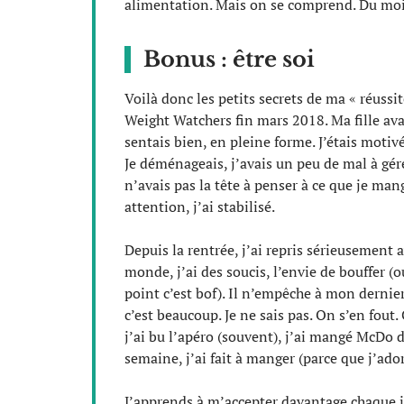
alimentation. Mais on se comprend. Du moin
Bonus : être soi
Voilà donc les petits secrets de ma « réuss
Weight Watchers fin mars 2018. Ma fille avai
sentais bien, en pleine forme. J’étais motivé
Je déménageais, j’avais un peu de mal à gérer
n’avais pas la tête à penser à ce que je man
attention, j’ai stabilisé.
Depuis la rentrée, j’ai repris sérieusemen
monde, j’ai des soucis, l’envie de bouffer (o
point c’est bof). Il n’empêche à mon dernier b
c’est beaucoup. Je ne sais pas. On s’en fout.
j’ai bu l’apéro (souvent), j’ai mangé McDo 
semaine, j’ai fait à manger (parce que j’ador
J’apprends à m’accepter davantage chaque jo