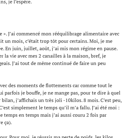
s, je l’espère.
ite ». J’ai commencé mon rééquilibrage alimentaire avec
t un mois, c’était trop tôt pour certains. Moi, je me
e. En juin, juillet, août, j’ai mis mon régime en pause.
 la vie avec mes 2 canailles à la maison, bref, je
geais. J’ai tout de même continué de faire un peu
t avec des moments de flottements car comme tout le
ui parfois je bouffe, je ne mange pas, pour te dire à quel
ilan, j’affichais un très joli -10kilos. 8 mois. C’est peu,
 C’est simplement le temps qu’il m’a fallu. J’ai été moi :
de temps en temps mais j’ai aussi couru 2 fois par
e ça).
ur. Pour moi, je réussis ma perte de poids, les kilos