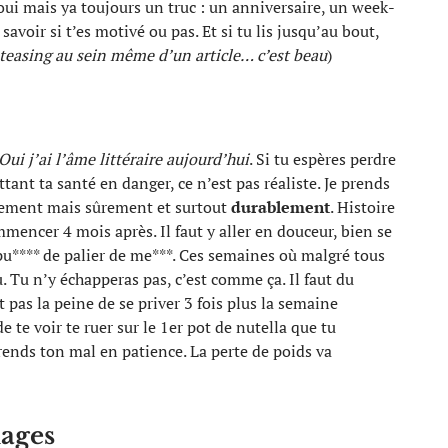
: oui mais ya toujours un truc : un anniversaire, un week-
avoir si t’es motivé ou pas. Et si tu lis jusqu’au bout,
teasing au sein même d’un article… c’est beau
)
Oui j’ai l’âme littéraire aujourd’hui
. Si tu espères perdre
tant ta santé en danger, ce n’est pas réaliste. Je prends
entement mais sûrement et surtout
durablement
. Histoire
mmencer 4 mois après. Il faut y aller en douceur, bien se
 pu**** de palier de me***. Ces semaines où malgré tous
u. Tu n’y échapperas pas, c’est comme ça. Il faut du
 pas la peine de se priver 3 fois plus la semaine
e te voir te ruer sur le 1er pot de nutella que tu
Prends ton mal en patience. La perte de poids va
uages