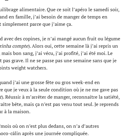
uilibrage alimentaire. Que ce soit l’apéro le samedi soir,
and en famille, j’ai besoin de manger de temps en
ut simplement parce que j’aime ça.
d avec des copines, je n’ai mangé aucun fruit ou légume
pirinha compte
). Alors oui, cette semaine là j’ai repris un
mais bon sang, j’ai vécu, j’ai profité, j’ai été moi. Le
t pas grave. Il ne se passe pas une semaine sans que je
ints weight watchers.
quand j’ai une grosse fête ou gros week-end en
ce que je veux à la seule condition où je ne me gave pas
t
). Réussir à m’arrêter de manger, reconnaître la satiété,
ître bête, mais ça n’est pas venu tout seul. Je reprends
r à la maison.
s/mois où on n’est plus dedans, on n’a d’autres
hoco-câlin après une journée compliquée.