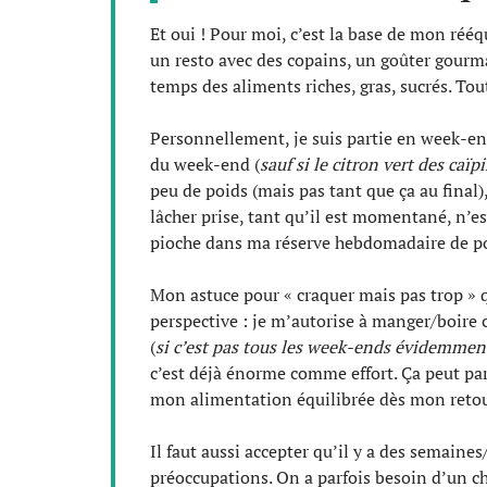
Et oui ! Pour moi, c’est la base de mon rééq
un resto avec des copains, un goûter gourm
temps des aliments riches, gras, sucrés. To
Personnellement, je suis partie en week-en
du week-end (
sauf si le citron vert des caï
peu de poids (mais pas tant que ça au final), 
lâcher prise, tant qu’il est momentané, n’es
pioche dans ma réserve hebdomadaire de po
Mon astuce pour « craquer mais pas trop » 
perspective : je m’autorise à manger/boire 
(
si c’est pas tous les week-ends évidemmen
c’est déjà énorme comme effort. Ça peut para
mon alimentation équilibrée dès mon retou
Il faut aussi accepter qu’il y a des semaine
préoccupations. On a parfois besoin d’un c