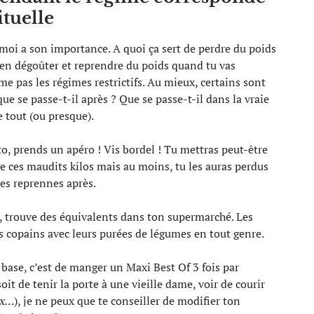
ituelle
 moi a son importance. A quoi ça sert de perdre du poids
’en dégoûter et reprendre du poids quand tu vas
e pas les régimes restrictifs. Au mieux, certains sont
ue se passe-t-il après ? Que se passe-t-il dans la vraie
e tout (ou presque).
, prends un apéro ! Vis bordel ! Tu mettras peut-être
 ces maudits kilos mais au moins, tu les auras perdus
les reprennes après.
s, trouve des équivalents dans ton supermarché. Les
s copains avec leurs purées de légumes en tout genre.
 base, c’est de manger un Maxi Best Of 3 fois par
it de tenir la porte à une vieille dame, voir de courir
ux…
), je ne peux que te conseiller de modifier ton